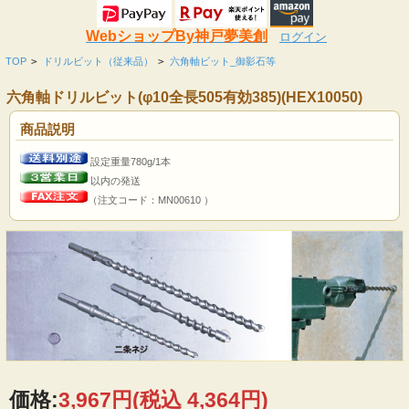
WebショップBy神戸夢美創
ログイン
TOP
>
ドリルビット（従来品）
>
六角軸ビット_御影石等
六角軸ドリルビット(φ10全長505有効385)(HEX10050)
商品説明
設定重量780g/1本
以内の発送
（注文コード：MN00610 ）
価格:
3,967円
(税込 4,364円)