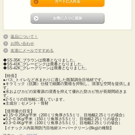
返品について！
お問い合わせ
友達にメールですすめる
◆SS-35K_ブラウンは廃番となりました。
◆SS-41K_グレーピンクは廃番となりました。
◆SS-42K_グレーグリーンは廃番となりました。
【特長】
●バス_トイレなど水まわりに適した既製調合目地材です。
●キラミック（抗菌）仕様で細菌の繁殖を抑制し、清潔な空間を提供しま
す。
●水およびカビの栄養源の浸透を抑えて優れた防カビ性が長期間続きま
す。
●2~5ミリの目地幅に適しています。
●主成分：セメント・骨材
【使用量の目安】
●0.15~0.25Kg/平米（200ミリ角厚さ5.5ミリ、目地幅2.25ミリの場合）
●0.2~0.3Kg/平米（150ミリ角厚さ5.5ミリ、目地幅2.25ミリの場合）
●0.3~0.4Kg/平米（100ミリ角厚さ5.5ミリ、目地幅2.25ミリの場合）
【イナックス内装用防汚目地材スーパークリーン(8kg)の種類】