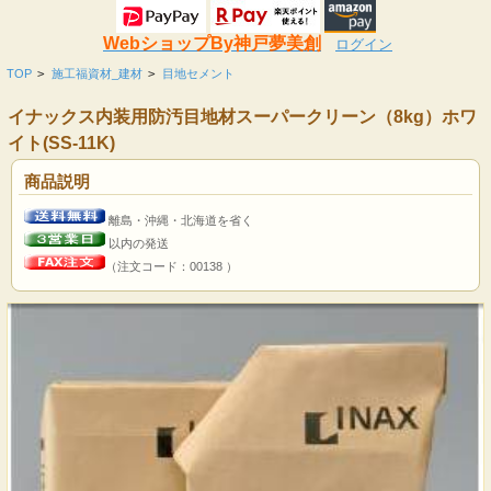
WebショップBy神戸夢美創
ログイン
TOP
>
施工福資材_建材
>
目地セメント
イナックス内装用防汚目地材スーパークリーン（8kg）ホワ
イト(SS-11K)
商品説明
離島・沖縄・北海道を省く
以内の発送
（注文コード：00138 ）