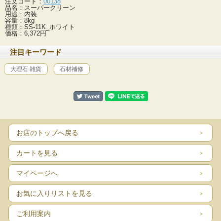
注文コード：
00138
品名：スーパークリーン
用途：内装
容量：8kg
種類：SS-11K_ホワイト
価格：6,372円
注目キーワード
大理石 雑貨
石材補修
お店のトップへ戻る
カートを見る
マイページへ
お気に入りリストを見る
ご利用案内