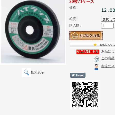
20枚/1ケース
価格:
12,0
粒度:
購入数:
返品につ
この商品
友達にメ
拡大表示