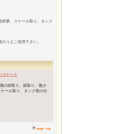
地研磨、スケール取り、タンク
認のうえご使用下さい。
枚/1ケース
種金属の錆取り、疵取り、微少
スケール取り、タンク類の仕
page top