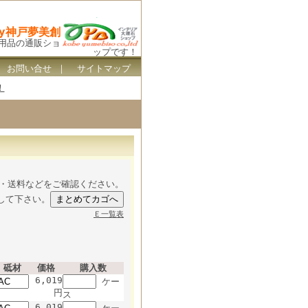
By神戸夢美創
ス用品の通販ショ
ップです！
｜
お問い合せ
｜
サイトマップ
！
・送料などをご確認ください。
して下さい。
Ｅ一覧表
砥材
価格
購入数
6,019
ケー
円
ス
6,019