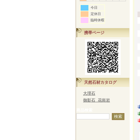
今日
定休日
臨時休暇
携帯ページ
天然石材カタログ
大理石
御影石 花崗岩
商品検索