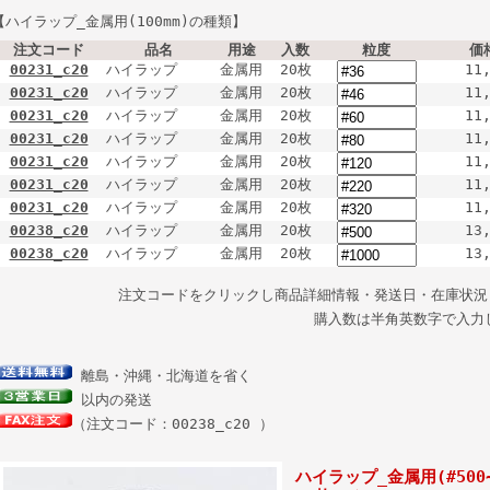
【ハイラップ_金属用(100mm)の種類】
注文コード
品名
用途
入数
粒度
価
00231_c20
ハイラップ
金属用
20枚
11
00231_c20
ハイラップ
金属用
20枚
11
00231_c20
ハイラップ
金属用
20枚
11
00231_c20
ハイラップ
金属用
20枚
11
00231_c20
ハイラップ
金属用
20枚
11
00231_c20
ハイラップ
金属用
20枚
11
00231_c20
ハイラップ
金属用
20枚
11
00238_c20
ハイラップ
金属用
20枚
13
00238_c20
ハイラップ
金属用
20枚
13
注文コードをクリックし商品詳細情報・発送日・在庫状況
購入数は半角英数字で入力
離島・沖縄・北海道を省く
以内の発送
（注文コード：00238_c20 ）
ハイラップ_金属用(#500~