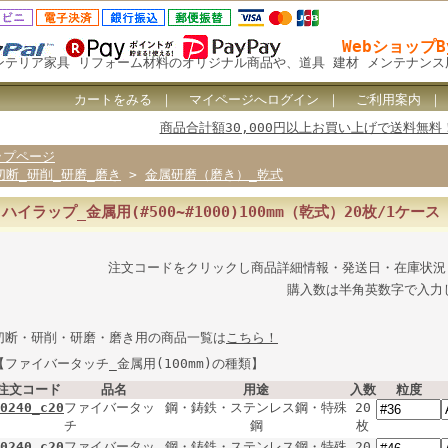
Webショップ
ンテリア家具 リフォーム材料のオリジナル商品や、道具 建材 メンテナン
カートをみる
｜
マイページへログイン
｜
ご利用案内
商品合計額30,000円以上お買い上げで送料無料
ップページ
切断_研削_研磨_磨き
>
金属研磨（磨き）_乾式
ハイラップ_金属用(#500~#1000)100mm（乾式）20枚/1ケース
注文コードをクリックし商品詳細情報・発送日・在庫状況
購入数は半角英数字で入力
切断・研削・研磨・磨き用の商品一覧は
こちら！
【ファイバータッチ_金属用(100mm)の種類】
注文コード
品名
用途
入数
粒度
0240_c20
ファイバータッ
鋼・鋳鉄・ステンレス鋼・特殊
20
チ
鋼
枚
0240_c20
ファイバータッ
鋼・鋳鉄・ステンレス鋼・特殊
20