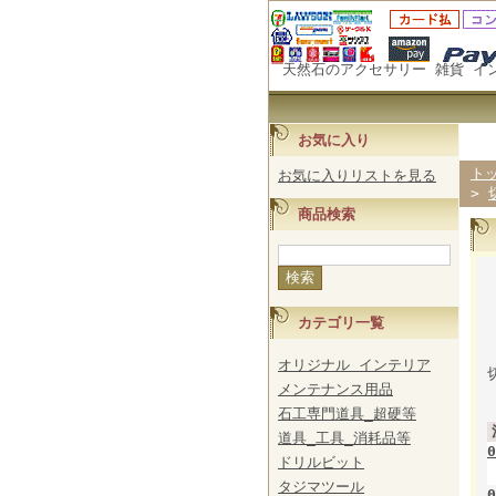
天然石のアクセサリー 雑貨 イ
お気に入り
ト
お気に入りリストを見る
>
商品検索
カテゴリ一覧
オリジナル インテリア
メンテナンス用品
石工専門道具_超硬等
道具_工具_消耗品等
0
ドリルビット
タジマツール
0