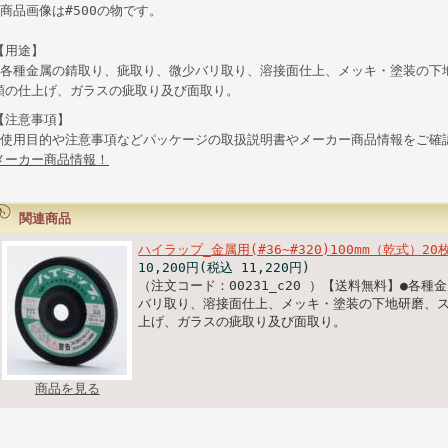
◆商品画像は#500の物です。
【用途】
●各種金属の錆取り、疵取り、微少バリ取り、溶接面仕上、メッキ・塗装の下
類の仕上げ、ガラスの疵取り及び面取り。
【注意事項】
●使用目的や注意事項などパッケージの取扱説明書やメーカー商品情報をご確
メーカー商品情報！
関連商品
ハイラップ_金属用(#36~#320)100mm（乾式）20
10,200円(税込 11,220円)
（注文コード：00231_c20 ）【送料無料】●各
バリ取り、溶接面仕上、メッキ・塗装の下地研磨、
上げ、ガラスの疵取り及び面取り。
商品を見る