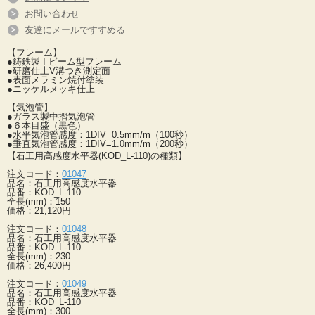
お問い合わせ
友達にメールですすめる
【フレーム】
●鋳鉄製 I ビーム型フレーム
●研磨仕上V溝つき測定面
●表面メラミン焼付塗装
●ニッケルメッキ仕上
【気泡管】
●ガラス製中摺気泡管
●６本目盛（黒色）
●水平気泡管感度：1DIV=0.5mm/m（100秒）
●垂直気泡管感度：1DIV=1.0mm/m（200秒）
【石工用高感度水平器(KOD_L-110)の種類】
注文コード：
01047
品名：石工用高感度水平器
品番：KOD_L-110
全長(mm)：150
価格：21,120円
注文コード：
01048
品名：石工用高感度水平器
品番：KOD_L-110
全長(mm)：230
価格：26,400円
注文コード：
01049
品名：石工用高感度水平器
品番：KOD_L-110
全長(mm)：300