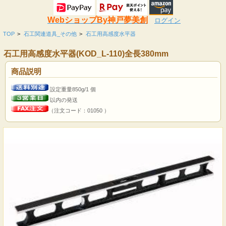
WebショップBy神戸夢美創
ログイン
TOP
>
石工関連道具_その他
>
石工用高感度水平器
石工用高感度水平器(KOD_L-110)全長380mm
商品説明
設定重量850g/1 個
以内の発送
（注文コード：01050 ）