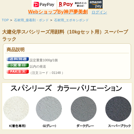
WebショップBy神戸夢美創
ログイン
TOP
>
石材用_接着剤・ボンド
>
石材用_エポキシボンド
大建化学スパシリーズ用顔料（10kgセット用）スーパーブ
ラック
商品説明
設定重量1000g/1個
以内の発送
（注文コード：01148 ）