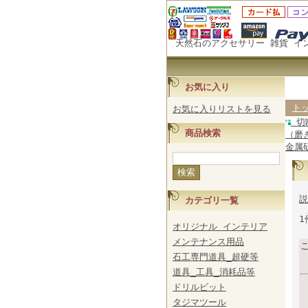
天然石のアクセサリー 雑貨 イ
お気に入り
ト
お気に入りリストを見る
切
商品検索
（磨
金属
説
カテゴリ一覧
1
オリジナル インテリア
メンテナンス用品
石工専門道具_超硬等
道具_工具_消耗品等
ドリルビット
タジマツール