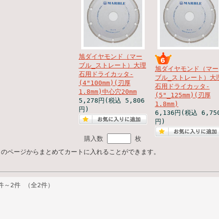
旭ダイヤモンド（マー
ブル_ストレート）大理
旭ダイヤモンド（マー
石用ドライカッタ‐
ブル_ストレート）大
(4"100mm)(刃厚
石用ドライカッタ‐
1.8mm)中心穴20mm
(5"_125mm)(刃厚
5,278円
(税込 5,806
1.8mm)
円)
6,136円
(税込 6,75
円)
購入数
枚
このページからまとめてカートに入れることができます。
件～2件 （全2件）