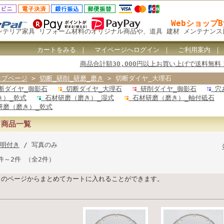
Webショップ
ンテリア家具 リフォーム材料のオリジナル商品や、道具 建材 メンテナン
カートをみる
｜
マイページへログイン
｜
ご利用案内
商品合計額30,000円以上お買い上げで送料無料
ップページ
>
切断_研削_研磨_磨き
> 切断ダイヤ_大理石
断ダイヤ_御影石
切断ダイヤ_大理石
研削ダイヤ_御影石
穴
き）_乾式
石材研磨（磨き）_湿式
石材研磨（磨き）_軸付砥石
研磨（磨き）_乾式
商品一覧
明付き
/ 写真のみ
件～2件 （全2件）
このページからまとめてカートに入れることができます。