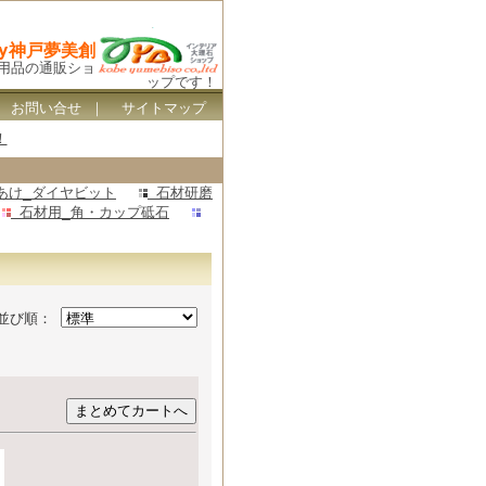
By神戸夢美創
ス用品の通販ショ
ップです！
｜
お問い合せ
｜
サイトマップ
！
あけ_ダイヤビット
石材研磨
石材用_角・カップ砥石
並び順：