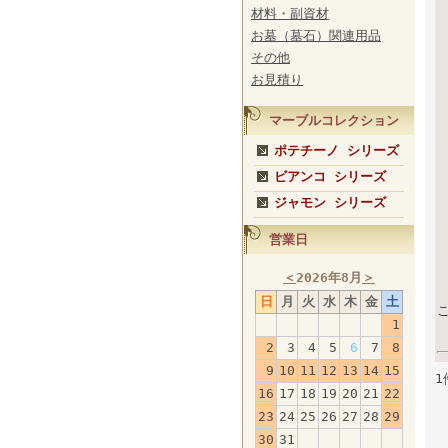
材料・副資材
お墓（墓石）関連用品
その他
お見積り
マーブルコレクション
ポテチーノ シリーズ
ビアンコ シリーズ
ジャモン シリーズ
営業日
＜
2026年8月
＞
日
月
火
水
木
金
土
1
2
3
4
5
6
7
8
9
10
11
12
13
14
15
1
16
17
18
19
20
21
22
23
24
25
26
27
28
29
30
31