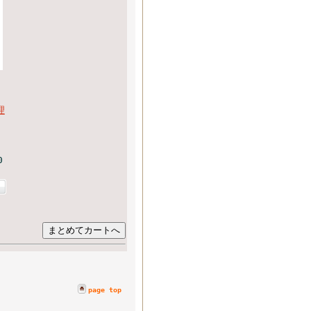
理
0
page top