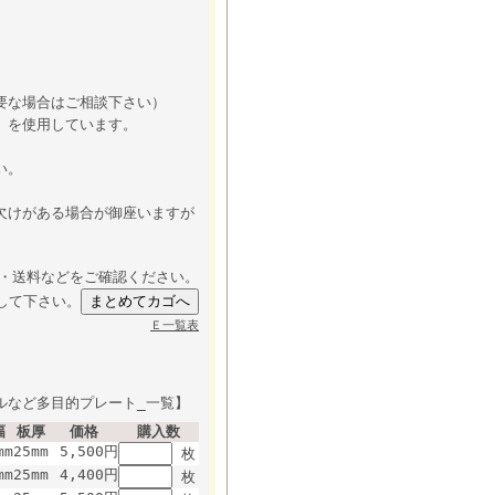
要な場合はご相談下さい）
）を使用しています。
い。
欠けがある場合が御座いますが
・送料などをご確認ください。
して下さい。
Ｅ一覧表
ルなど多目的プレート_一覧】
幅
板厚
価格
購入数
mm
25mm
5,500円
枚
mm
25mm
4,400円
枚