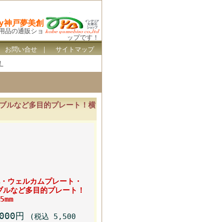
By神戸夢美創
ス用品の通販ショ
ップです！
｜
お問い合せ
｜
サイトマップ
！
ブルなど多目的プレート！横
札・ウェルカムプレート・
ブルなど多目的プレート！
5mm
,000円
(税込 5,500