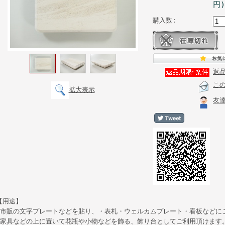
円)
購入数:
返
こ
拡大表示
友
【用途】
●市販の文字プレートなどを貼り、・表札・ウェルカムプレート・看板などに
●家具などの上に置いて花瓶や小物などを飾る、飾り台としてご利用頂けます