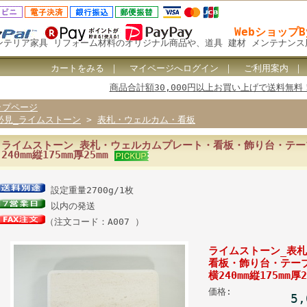
Webショップ
ンテリア家具 リフォーム材料のオリジナル商品や、道具 建材 メンテナン
カートをみる
｜
マイページへログイン
｜
ご利用案内
商品合計額30,000円以上お買い上げで送料無料
ップページ
必見_ライムストーン
>
表札・ウェルカム・看板
ライムストーン_表札・ウェルカムプレート・看板・飾り台・テー
240mm縦175mm厚25mm
設定重量2700g/1枚
以内の発送
（注文コード：A007 ）
ライムストーン_表
看板・飾り台・テー
横240mm縦175mm厚2
価格:
5