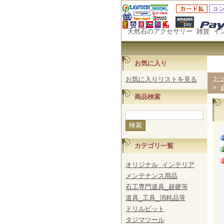
天然石のアクセサリー 雑貨 イ
お気に入り
ト
お気に入りリストを見る
>
商品検索
カテゴリ一覧
オリジナル インテリア
メンテナンス用品
石工専門道具_超硬等
道具_工具_消耗品等
ドリルビット
タジマツール