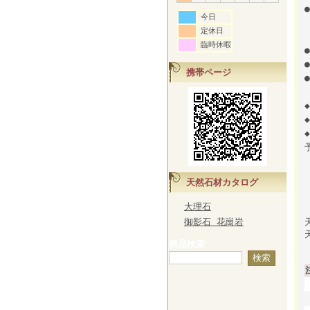
今日
定休日
臨時休暇
携帯ページ
天然石材カタログ
大理石
御影石 花崗岩
商品検索