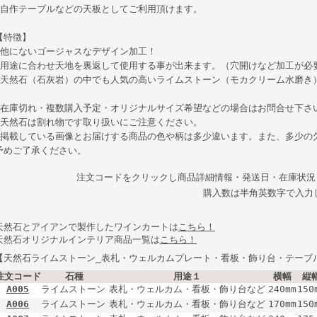
●自作テーブルなどの天板としてご利用頂けます。
【特徴】
●他にないゴージャスなデザイン加工！
●用途に合わせ天地を裏返して使用する事が出来ます。（穴開けなど加工が必
●天然石（石灰岩）の中でも人気の高いライムストーン（モカクリーム水磨き
◆在庫切れ・複数購入予定・オリジナルサイズ希望などの場合はお問合せ下さ
◆天然石は割れ物です取り扱いにご注意ください。
◆掲載している画像とお届けする商品の色や柄は多少違います。また、多少の
予めご了承ください。
注文コードをクリックし商品詳細情報・発送日・在庫状況
購入数は半角英数字で入力
天然石とアイアンで製作したワインカートは
こちら！
天然石オリジナルインテリア商品一覧は
こちら！
【天然石ライムストーン_表札・ウェルカムプレート・看板・飾り台・テーブ
注文コード
石種
用途１
横幅
縦
A005
ライムストーン
表札・ウェルカム・看板・飾り台など
240mm
150
A006
ライムストーン
表札・ウェルカム・看板・飾り台など
170mm
150