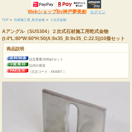
WebショップBy神戸夢美創
ログイン
TOP
>
石材施工用_乾式金物
>
２次式金物
Aアングル（SUS304）２次式石材施工用乾式金物
(t:4*L:80*W:60*H:50(A:9x35_B:9x35_C:22.5))10個セット
商品説明
設定重量1500g/1セット
以内の発送
（注文コード：KK0007 ）