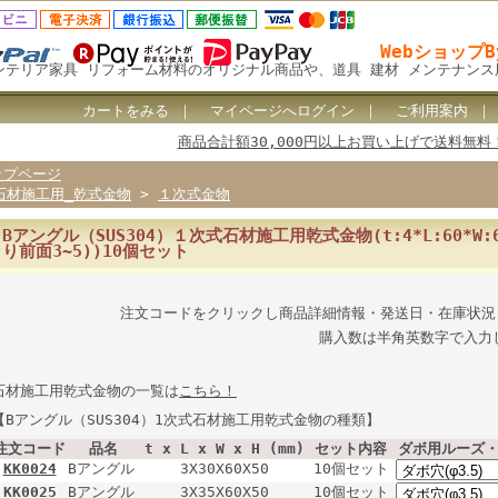
Webショップ
ンテリア家具 リフォーム材料のオリジナル商品や、道具 建材 メンテナン
カートをみる
｜
マイページへログイン
｜
ご利用案内
商品合計額30,000円以上お買い上げで送料無料
ップページ
石材施工用_乾式金物
>
１次式金物
Bアングル（SUS304）１次式石材施工用乾式金物(t:4*L:60*W:60
り前面3~5))10個セット
注文コードをクリックし商品詳細情報・発送日・在庫状況
購入数は半角英数字で入力
石材施工用乾式金物の一覧は
こちら！
【Bアングル（SUS304）1次式石材施工用乾式金物の種類】
注文コード
品名
t x L x W x H (mm)
セット内容
ダボ用ルーズ
KK0024
Bアングル
3X30X60X50
10個セット
KK0025
Bアングル
3X35X60X50
10個セット