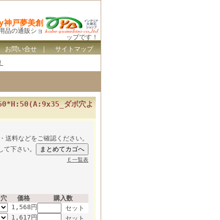
By神戸夢美創
ス用品の通販ショ
ップです！
｜
お問い合せ
｜
サイトマップ
！
*H:50(A:9x35_ダボ穴よ
・送料などをご確認ください。
して下さい。
Ｅ一覧表
・穴
価格
購入数
1,568円
セット
1,617円
セット