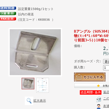
設定重量1500g/1セット
以内の発送
（注文コード：KK0036 ）
Bアングル（SUS3
物(t:4*L:60*W:6
り前面3~5))10個セ
価格:
2
円)
ダボ用ルーズ・穴:
購入数:
返
こ
拡大表示
友