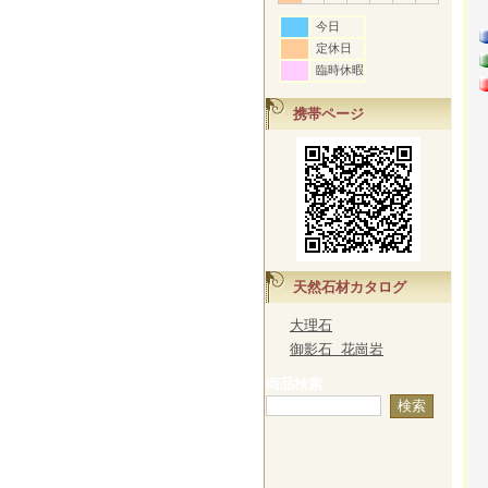
今日
定休日
臨時休暇
携帯ページ
天然石材カタログ
大理石
御影石 花崗岩
商品検索