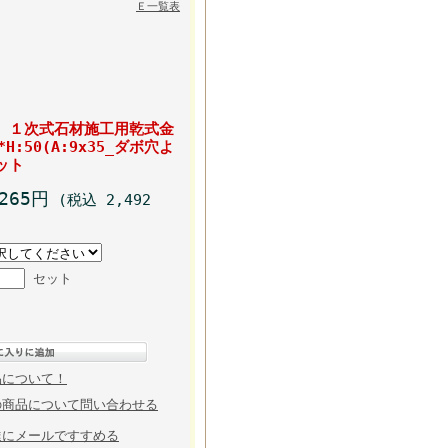
Ｅ一覧表
04）１次式石材施工用乾式金
0*H:50(A:9x35_ダボ穴よ
ット
,265円
(税込 2,492
セット
品について！
の商品について問い合わせる
達にメールですすめる