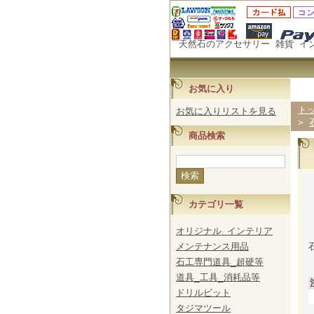
天然石のアクセサリー 雑貨 イ
お気に入り
ト
お気に入りリストを見る
>
商品検索
カテゴリ一覧
オリジナル インテリア
メンテナンス用品
石工専門道具_超硬等
道具_工具_消耗品等
ドリルビット
タジマツール