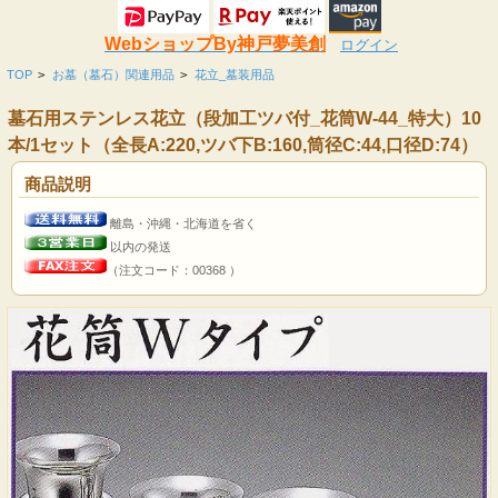
WebショップBy神戸夢美創
ログイン
TOP
>
お墓（墓石）関連用品
>
花立_墓装用品
墓石用ステンレス花立（段加工ツバ付_花筒W-44_特大）10
本/1セット（全長A:220,ツバ下B:160,筒径C:44,口径D:74）
商品説明
離島・沖縄・北海道を省く
以内の発送
（注文コード：00368 ）