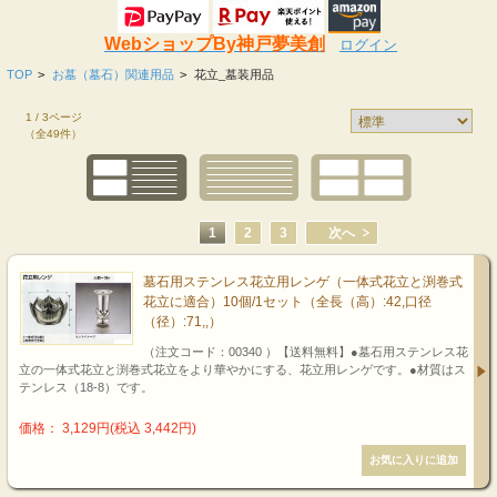
WebショップBy神戸夢美創
ログイン
TOP
>
お墓（墓石）関連用品
>
花立_墓装用品
1 / 3ページ
（全49件）
1
2
3
次へ
墓石用ステンレス花立用レンゲ（一体式花立と渕巻式
花立に適合）10個/1セット（全長（高）:42,口径
（径）:71,,）
（注文コード：00340 ）【送料無料】●墓石用ステンレス花
立の一体式花立と渕巻式花立をより華やかにする、花立用レンゲです。●材質はス
テンレス（18-8）です。
価格： 3,129円(税込 3,442円)