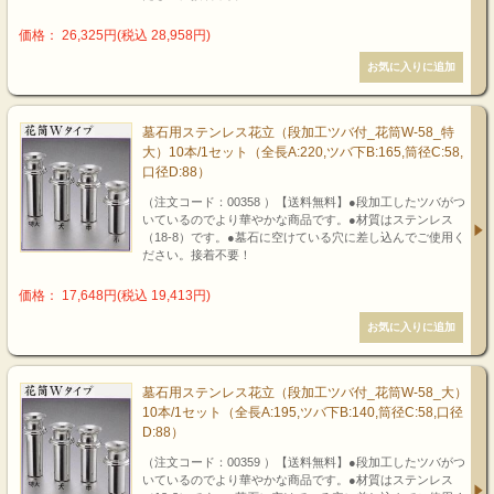
価格： 26,325円(税込 28,958円)
墓石用ステンレス花立（段加工ツバ付_花筒W-58_特
大）10本/1セット（全長A:220,ツバ下B:165,筒径C:58,
口径D:88）
（注文コード：00358 ）【送料無料】●段加工したツバがつ
いているのでより華やかな商品です。●材質はステンレス
（18-8）です。●墓石に空けている穴に差し込んでご使用く
ださい。接着不要！
価格： 17,648円(税込 19,413円)
墓石用ステンレス花立（段加工ツバ付_花筒W-58_大）
10本/1セット（全長A:195,ツバ下B:140,筒径C:58,口径
D:88）
（注文コード：00359 ）【送料無料】●段加工したツバがつ
いているのでより華やかな商品です。●材質はステンレス