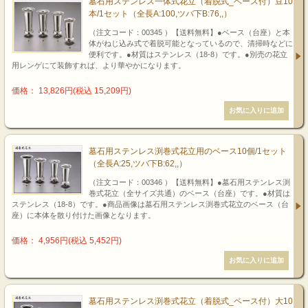
墓石用ステンレス一体式花立（着脱式_ベース付）豆10
本/1セット（全長A:100,ツバ下B:76,,）
（注文コード：00345 ）【送料無料】●ベース（台座）と本
体がねじ込み式で着脱可能となっているので、清掃時などに
便利です。●材質はステンレス（18-8）です。●別売の花立
用レンゲにて装飾すれば、より華やかになります。
価格： 13,826円(税込 15,209円)
墓石用ステンレス渕巻式花立用のベース10個/1セット
（全長A:25,ツバ下B:62,,）
（注文コード：00346 ）【送料無料】●墓石用ステンレス渕
巻式花立（全サイズ共通）のベース（台座）です。●材質は
ステンレス（18-8）です。●商品画像は墓石用ステンレス渕巻式花立のベース（台
座）に本体を散り付けた画像となります。
価格： 4,956円(税込 5,452円)
墓石用ステンレス渕巻式花立（着脱式_ベース付）大10