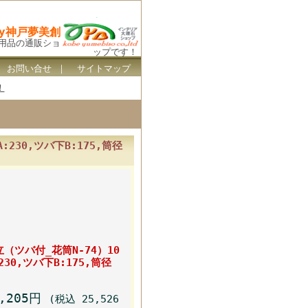
By神戸夢美創
ス用品の通販ショ
ップです！
｜
お問い合せ
｜
サイトマップ
！
230,ツバ下B:175,筒径
（ツバ付_花筒N-74）10
30,ツバ下B:175,筒径
3,205円
(税込 25,526