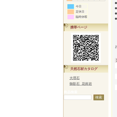
今日
定休日
臨時休暇
携帯ページ
天然石材カタログ
大理石
御影石 花崗岩
商品検索