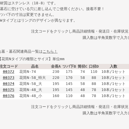
●材質はステンレス（18-8）です。
●墓石に空けている穴に差し込んでご使用ください。接着不要！
●ツバ下の寸法は変更できません。
●Wタイプとはリングのデザインが異なります。
注文コードをクリックし商品詳細情報・発送日・在庫状況
購入数は半角英数字で入力
お墓・墓石関連商品一覧は
こちら！
【花筒Nタイプの種類とサイズ】単位mm
注文コード
品名
全長A
ツバ下B
筒径C
口径D
入数
00372
花筒N-74
230
175
74
110
10本/1セット
00373
花筒N-58_特大
220
170
58
88
10本/1セット
00374
花筒N-58_大
195
145
58
88
10本/1セット
00375
花筒N-48_大
195
145
48
78
10本/1セット
00376
花筒N-48_小
160
110
48
78
10本/1セット
注文コードをクリックし商品詳細情報・発送日・在庫状況
購入数は半角英数字で入力