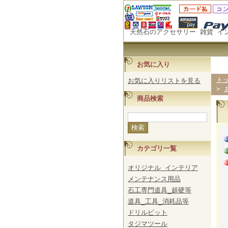
天然石のアクセサリー 雑貨 イ
お気に入り
ト
お気に入りリストを見る
>
商品検索
カテゴリ一覧
オリジナル インテリア
メンテナンス用品
石工専門道具_超硬等
道具_工具_消耗品等
ドリルビット
タジマツール