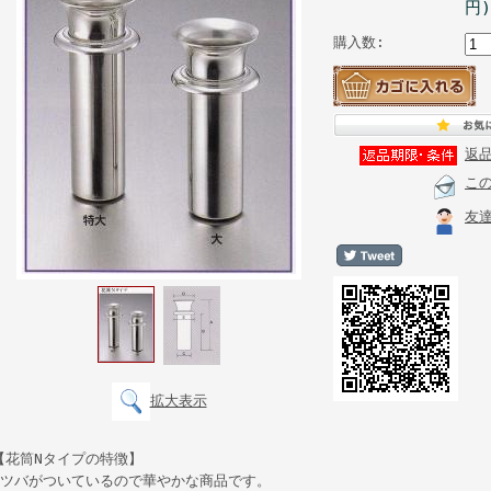
円)
購入数:
返
こ
友
拡大表示
【花筒Nタイプの特徴】
●ツバがついているので華やかな商品です。