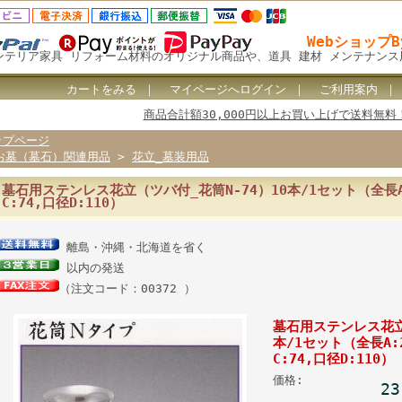
Webショップ
ンテリア家具 リフォーム材料のオリジナル商品や、道具 建材 メンテナン
カートをみる
｜
マイページへログイン
｜
ご利用案内
商品合計額30,000円以上お買い上げで送料無料
ップページ
お墓（墓石）関連用品
>
花立_墓装用品
墓石用ステンレス花立（ツバ付_花筒N-74）10本/1セット（全長A:
C:74,口径D:110）
離島・沖縄・北海道を省く
以内の発送
（注文コード：00372 ）
墓石用ステンレス花立
本/1セット（全長A:2
C:74,口径D:110）
価格:
2