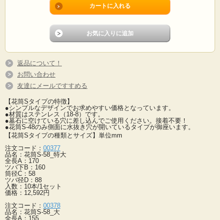
返品について！
お問い合わせ
友達にメールですすめる
【花筒Sタイプの特徴】
●シンプルなデザインでお求めやすい価格となっています。
●材質はステンレス（18-8）です。
●墓石に空けている穴に差し込んでご使用ください。接着不要！
●花筒S-48のみ側面に水抜き穴が開いているタイプが御座います。
【花筒Sタイプの種類とサイズ】単位mm
注文コード：
00377
品名：花筒S-58_特大
全長A：170
ツバ下B：160
筒径C：58
ツバ径D：88
入数：10本/1セット
価格：12,592円
注文コード：
00378
品名：花筒S-58_大
全長A：155