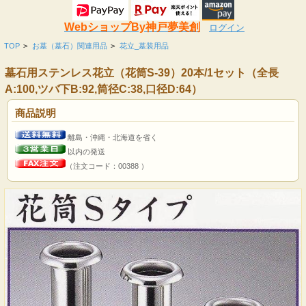
WebショップBy神戸夢美創
ログイン
TOP
>
お墓（墓石）関連用品
>
花立_墓装用品
墓石用ステンレス花立（花筒S-39）20本/1セット（全長
A:100,ツバ下B:92,筒径C:38,口径D:64）
商品説明
離島・沖縄・北海道を省く
以内の発送
（注文コード：00388 ）