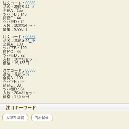
注文コード：
00386
品名：花筒S-44_大
全長A：155
ツバ下B：145
筒径C：44
ツバ径D：72
入数：10本/1セット
価格：9,996円
注文コード：
00387
品名：花筒S-44_小
全長A：130
ツバ下B：120
筒径C：44
ツバ径D：72
入数：20本/1セット
価格：19,133円
注文コード：
00388
品名：花筒S-39
全長A：100
ツバ下B：92
筒径C：38
ツバ径D：64
入数：20本/1セット
価格：17,375円
注目キーワード
大理石 雑貨
石材補修