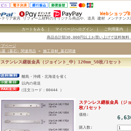
Webショップ
ンテリア家具 リフォーム材料のオリジナル商品や、道具 建材 メンテナン
カートをみる
｜
マイページへログイン
｜
ご利用案内
商品合計額30,000円以上お買い上げで送料無料
ップページ
お墓（墓石）関連用品
>
施工資材_墓石関連
ステンレス継板金具（ジョイント_中）120mm_50枚/1セット
離島・沖縄・北海道を省く
以内の発送
（注文コード：00444 ）
ステンレス継板金具（ジョイ
枚/1セット
価格:
6,6
購入数: