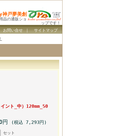
By神戸夢美創
ス用品の通販ショ
ップです！
｜
お問い合せ
｜
サイトマップ
！
ント_中）120mm_50
30円
(税込 7,293円)
セット