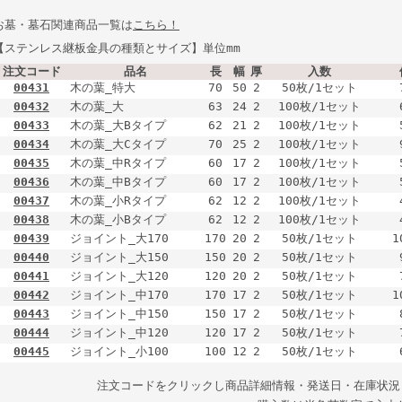
お墓・墓石関連商品一覧は
こちら！
【ステンレス継板金具の種類とサイズ】単位mm
注文コード
品名
長
幅
厚
入数
00431
木の葉_特大
70
50
2
50枚/1セット
00432
木の葉_大
63
24
2
100枚/1セット
00433
木の葉_大Bタイプ
62
21
2
100枚/1セット
00434
木の葉_大Cタイプ
70
25
2
100枚/1セット
00435
木の葉_中Rタイプ
60
17
2
100枚/1セット
00436
木の葉_中Bタイプ
60
17
2
100枚/1セット
00437
木の葉_小Rタイプ
62
12
2
100枚/1セット
00438
木の葉_小Bタイプ
62
12
2
100枚/1セット
00439
ジョイント_大170
170
20
2
50枚/1セット
1
00440
ジョイント_大150
150
20
2
50枚/1セット
00441
ジョイント_大120
120
20
2
50枚/1セット
00442
ジョイント_中170
170
17
2
50枚/1セット
1
00443
ジョイント_中150
150
17
2
50枚/1セット
00444
ジョイント_中120
120
17
2
50枚/1セット
00445
ジョイント_小100
100
12
2
50枚/1セット
注文コードをクリックし商品詳細情報・発送日・在庫状況