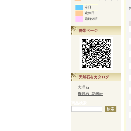
今日
定休日
臨時休暇
携帯ページ
天然石材カタログ
大理石
御影石 花崗岩
商品検索