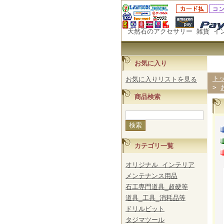
天然石のアクセサリー 雑貨 イ
お気に入り
ト
お気に入りリストを見る
>
商品検索
カテゴリ一覧
オリジナル インテリア
メンテナンス用品
石工専門道具_超硬等
道具_工具_消耗品等
ドリルビット
タジマツール