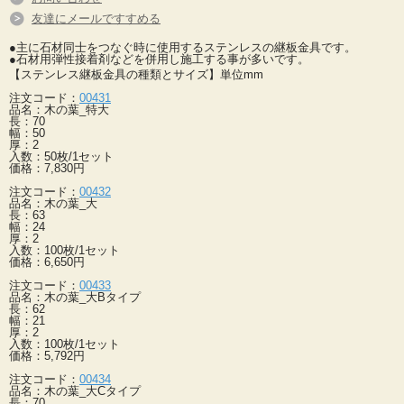
友達にメールですすめる
●主に石材同士をつなぐ時に使用するステンレスの継板金具です。
●石材用弾性接着剤などを併用し施工する事が多いです。
【ステンレス継板金具の種類とサイズ】単位mm
注文コード：
00431
品名：木の葉_特大
長：70
幅：50
厚：2
入数：50枚/1セット
価格：7,830円
注文コード：
00432
品名：木の葉_大
長：63
幅：24
厚：2
入数：100枚/1セット
価格：6,650円
注文コード：
00433
品名：木の葉_大Bタイプ
長：62
幅：21
厚：2
入数：100枚/1セット
価格：5,792円
注文コード：
00434
品名：木の葉_大Cタイプ
長：70