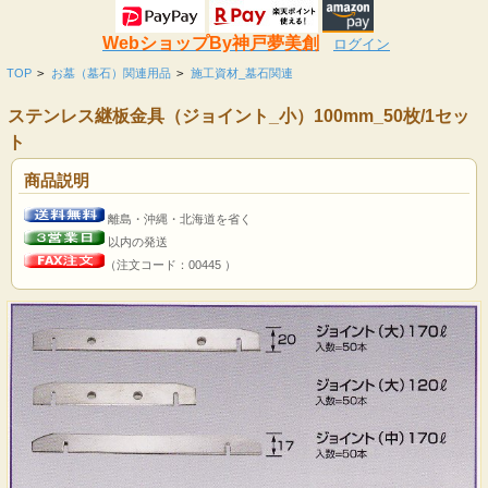
WebショップBy神戸夢美創
ログイン
TOP
>
お墓（墓石）関連用品
>
施工資材_墓石関連
ステンレス継板金具（ジョイント_小）100mm_50枚/1セッ
ト
商品説明
離島・沖縄・北海道を省く
以内の発送
（注文コード：00445 ）