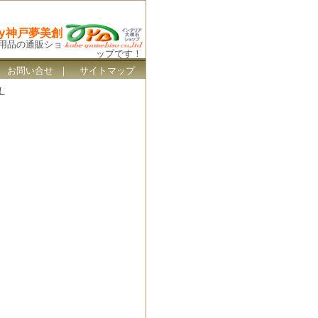
By神戸夢美創
ス用品の通販ショ
ップです！
｜
お問い合せ
｜
サイトマップ
！