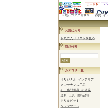
天然石のアクセサリー 雑貨 イ
お気に入り
お気に入りリストを見る
商品検索
カテゴリ一覧
オリジナル インテリア
メンテナンス用品
石工専門道具_超硬等
道具_工具_消耗品等
ドリルビット
タジマツール