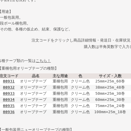
【用途】
●一般包装用。
●段ボール梱包用。
●その他、各種の仮止め、結束、保護など。
注文コードをクリックし商品詳細情報・発送日・在庫状況
購入数は半角英数字で入力
各種テープ類の一覧は
こちら！
【重梱包用オリーブテープの種類】
注文コード
品名
主な用途
色
サイズ・入数
00931
オリーブテープ
重梱包用
クリーム色
25mm×25m_60巻
00932
オリーブテープ
重梱包用
クリーム色
38mm×25m_48巻
00933
オリーブテープ
重梱包用
クリーム色
50mm×25m_30巻
00934
オリーブテープ
重梱包用
クリーム色
60mm×25m_30巻
00935
オリーブテープ
重梱包用
クリーム色
75mm×25m_24巻
00936
オリーブテープ
重梱包用
クリーム色
100mm×25m_18巻
【一般包装用ニューオリーブテープの種類】