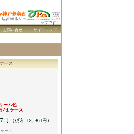
By神戸夢美創
ス用品の通販ショ
ップです！
｜
お問い合せ
｜
サイトマップ
！
１ケース
リーム色
48巻/１ケース
37円
(税込 18,961円)
ケース