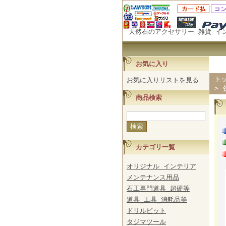
天然石のアクセサリー 雑貨 イ
お気に入り
ト
お気に入りリストを見る
>
商品検索
カテゴリ一覧
オリジナル インテリア
メンテナンス用品
石工専門道具_超硬等
道具_工具_消耗品等
ドリルビット
タジマツール