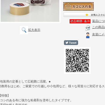
返品につ
この商品
拡大表示
友達にメ
◆包装用の定番として広範囲に活躍。◆
業務用をはじめ、ご家庭での引越しや小包用など、様々な荷造りに対応するス
【特徴】
●コシのある布に強力な粘着剤を塗布したタイプです。
●手切れ性も良好です。