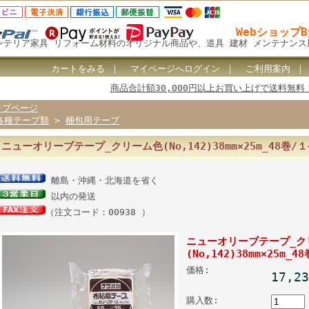
Webショップ
ンテリア家具 リフォーム材料のオリジナル商品や、道具 建材 メンテナン
カートをみる
｜
マイページへログイン
｜
ご利用案内
商品合計額30,000円以上お買い上げで送料無料
ップページ
各種テープ類
>
梱包用テープ
ニューオリーブテープ_クリーム色(No,142)38mm×25m_48巻/
離島・沖縄・北海道を省く
以内の発送
（注文コード：00938 ）
ニューオリーブテープ_ク
(No,142)38mm×25m_
価格:
17,2
購入数: