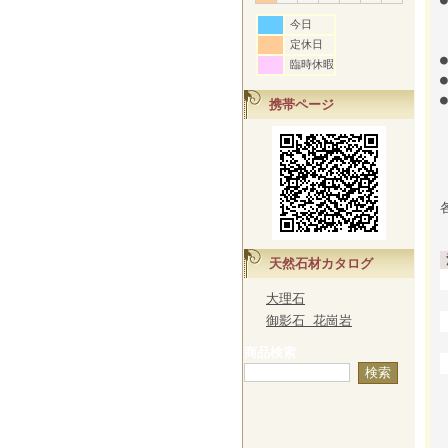
今日
定休日
臨時休暇
携帯ページ
天然石材カタログ
大理石
御影石 花崗岩
商品検索